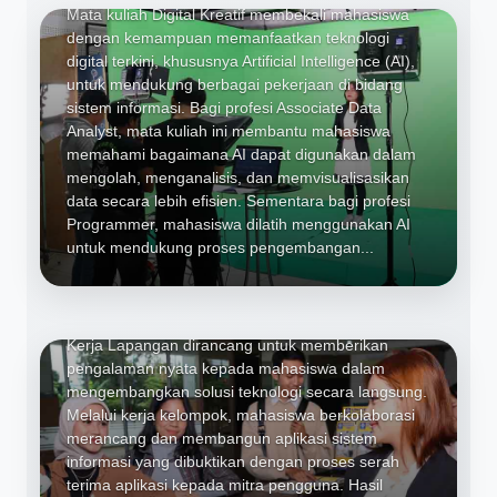
Mata kuliah Digital Kreatif membekali mahasiswa
dengan kemampuan memanfaatkan teknologi
digital terkini, khususnya Artificial Intelligence (AI),
untuk mendukung berbagai pekerjaan di bidang
sistem informasi. Bagi profesi Associate Data
Analyst, mata kuliah ini membantu mahasiswa
memahami bagaimana AI dapat digunakan dalam
mengolah, menganalisis, dan memvisualisasikan
data secara lebih efisien. Sementara bagi profesi
Programmer, mahasiswa dilatih menggunakan AI
untuk mendukung proses pengembangan...
Proyek Sistem Informasi, Praktik
Kerja Lapangan
Mata kuliah Proyek Sistem Informasi dan Praktik
Kerja Lapangan dirancang untuk memberikan
pengalaman nyata kepada mahasiswa dalam
mengembangkan solusi teknologi secara langsung.
Melalui kerja kelompok, mahasiswa berkolaborasi
merancang dan membangun aplikasi sistem
informasi yang dibuktikan dengan proses serah
terima aplikasi kepada mitra pengguna. Hasil