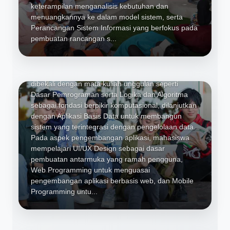
keterampilan menganalisis kebutuhan dan
Algoritma, Aplikasi Basis Data,
menuangkannya ke dalam model sistem, serta
UI/UX Design, Web Programming,
Perancangan Sistem Informasi yang berfokus pada
Mobile Programming, Keamanan
pembuatan rancangan s...
Basis Data, Software Quality
Assurance
Untuk mendukung profesi Programmer, mahasiswa
dibekali dengan mata kuliah unggulan seperti
Dasar Pemrograman serta Logika dan Algoritma
sebagai fondasi berpikir komputasional, dilanjutkan
dengan Aplikasi Basis Data untuk membangun
sistem yang terintegrasi dengan pengelolaan data.
Pada aspek pengembangan aplikasi, mahasiswa
mempelajari UI/UX Design sebagai dasar
pembuatan antarmuka yang ramah pengguna,
Web Programming untuk menguasai
pengembangan aplikasi berbasis web, dan Mobile
Programming untu...
Digital Kreatif